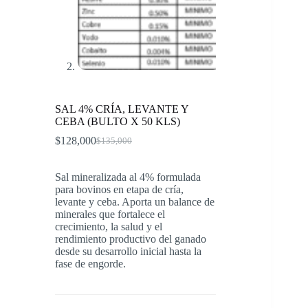
SAL 4% CRÍA, LEVANTE Y
CEBA (BULTO X 50 KLS)
$
128,000
$
135,000
El
El
precio
precio
original
actual
Sal mineralizada al 4% formulada
era:
es:
para bovinos en etapa de cría,
$135,000.
$128,000.
levante y ceba. Aporta un balance de
minerales que fortalece el
crecimiento, la salud y el
rendimiento productivo del ganado
desde su desarrollo inicial hasta la
fase de engorde.