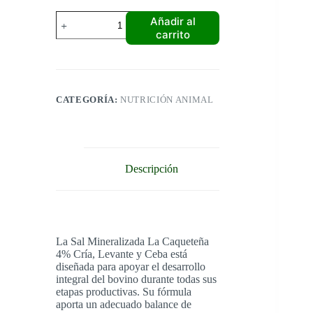
SAL
Añadir al
4%
carrito
CRÍA,
LEVANTE
Y
CEBA
(BULTO
X
CATEGORÍA:
NUTRICIÓN ANIMAL
50
KLS)
cantidad
Descripción
La Sal Mineralizada La Caqueteña
4% Cría, Levante y Ceba está
diseñada para apoyar el desarrollo
integral del bovino durante todas sus
etapas productivas. Su fórmula
aporta un adecuado balance de